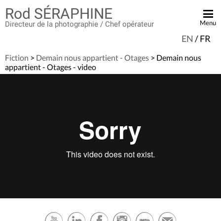
Rod SÉRAPHINE
Menu
Directeur de la photographie / Chef opérateur
EN
/
FR
ACCUEIL
Fiction
>
Demain nous appartient - Otages
> Demain nous
BANDE DÉMO
appartient - Otages - video
FICTION
PUBLICITÉ
CLIP VIDÉO
DOCUMENTAIRE
EN TOURNAGE
CONTACT