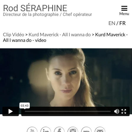
Rod SÉRAPHINE
Menu
Directeur de la photographie / Chef opérateur
EN
/
FR
ACCUEIL
Clip Vidéo
>
Kurd Maverick - All I wanna do
> Kurd Maverick -
BANDE DÉMO
All I wanna do - video
FICTION
PUBLICITÉ
CLIP VIDÉO
DOCUMENTAIRE
EN TOURNAGE
CONTACT