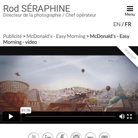
Rod SÉRAPHINE
Menu
Directeur de la photographie / Chef opérateur
EN
/
FR
ACCUEIL
Publicité
>
McDonald's - Easy Morning
> McDonald's - Easy
BANDE DÉMO
Morning - video
FICTION
PUBLICITÉ
CLIP VIDÉO
DOCUMENTAIRE
EN TOURNAGE
CONTACT