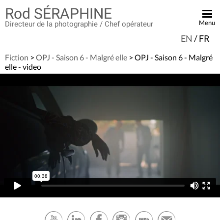
Rod SÉRAPHINE
Menu
Directeur de la photographie / Chef opérateur
EN
/
FR
ACCUEIL
Fiction
>
OPJ - Saison 6 - Malgré elle
> OPJ - Saison 6 - Malgré
BANDE DÉMO
elle - video
FICTION
PUBLICITÉ
CLIP VIDÉO
DOCUMENTAIRE
EN TOURNAGE
CONTACT