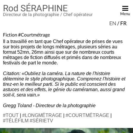
Rod SÉRAPHINE
Menu
Directeur de la photographie / Chef opérateur
EN
/
FR
ACCUEIL
Fiction #Courtmétrage
BANDE DÉMO
Il a travaillé en tant que Chef opérateur de prises de vues
sur trois projets de longs métrages, plusieurs séries au
FICTION
format 52mn, 26mn ainsi que sur de nombreux courts
métrages de fiction diffusés et primés dans de nombreux
PUBLICITÉ
festivals de part le monde.
CLIP VIDÉO
Citation: «Oubliez la caméra. La nature de l'histoire
détermine le style photographique. Comprenez l'histoire et
DOCUMENTAIRE
tirez-en le meilleur parti. Si le public est conscient des
astuces et des effets, le génie du caméraman, aussi grand
EN TOURNAGE
soit-il, sera vain.»
CONTACT
Gregg Toland - Directeur de la photographie
#TOUT
|
#LONGMÉTRAGE
|
#COURTMÉTRAGE
|
#TÉLÉFILM #SÉRIETV