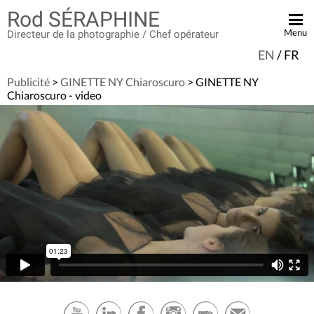
Rod SÉRAPHINE
Menu
Directeur de la photographie / Chef opérateur
EN
/
FR
ACCUEIL
Publicité
>
GINETTE NY Chiaroscuro
> GINETTE NY
BANDE DÉMO
Chiaroscuro - video
FICTION
PUBLICITÉ
CLIP VIDÉO
DOCUMENTAIRE
EN TOURNAGE
CONTACT